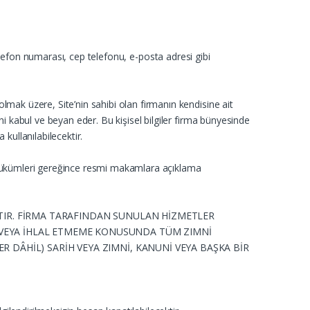
i, telefon numarası, cep telefonu, e-posta adresi gibi
lmak üzere, Site’nin sahibi olan firmanın kendisine ait
ni kabul ve beyan eder. Bu kişisel bilgiler firma bünyesinde
kullanılabilecektir.
at hükümleri gereğince resmi makamlara açıklama
KTIR. FİRMA TARAFINDAN SUNULAN HİZMETLER
 VEYA İHLAL ETMEME KONUSUNDA TÜM ZIMNİ
 DÂHİL) SARİH VEYA ZIMNİ, KANUNİ VEYA BAŞKA BİR