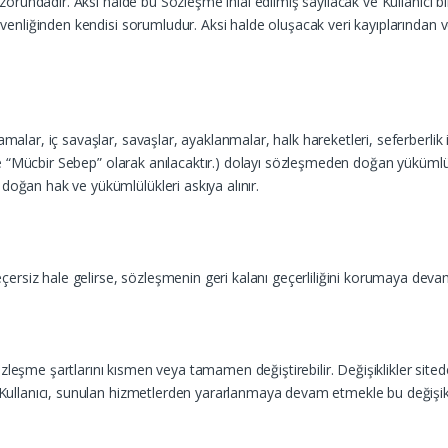
 zorundadır. Aksi halde bu Sözleşme ihlal edilmiş sayılacak ve Kullanıcı bi
güvenliğinden kendisi sorumludur. Aksi halde oluşacak veri kayıplarından 
alar, iç savaşlar, savaşlar, ayaklanmalar, halk hareketleri, seferberlik il
likte “Mücbir Sebep” olarak anılacaktır.) dolayı sözleşmeden doğan yükümlü
doğan hak ve yükümlülükleri askıya alınır.
ersiz hale gelirse, sözleşmenin geri kalanı geçerliliğini korumaya deva
leşme şartlarını kısmen veya tamamen değiştirebilir. Değişiklikler sitede 
. Kullanıcı, sunulan hizmetlerden yararlanmaya devam etmekle bu değişiklik