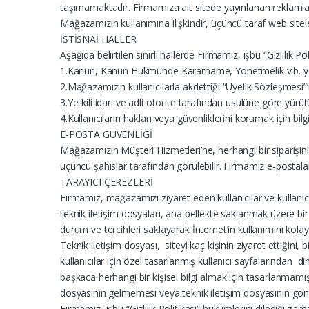
taşımamaktadır. Firmamıza ait sitede yayınlanan reklamlar, re
Mağazamızın kullanımına ilişkindir, üçüncü taraf web site
İSTİSNAİ HALLER
Aşağıda belirtilen sınırlı hallerde Firmamız, işbu “Gizlilik Po
1.Kanun, Kanun Hükmünde Kararname, Yönetmelik v.b. yetkil
2.Mağazamızın kullanıcılarla akdettiği “Üyelik Sözleşmesi
3.Yetkili idari ve adli otorite tarafından usulüne göre yürü
4.Kullanıcıların hakları veya güvenliklerini korumak için bil
E-POSTA GÜVENLİĞİ
Mağazamızın Müşteri Hizmetleri’ne, herhangi bir siparişinizl
üçüncü şahıslar tarafından görülebilir. Firmamız e-postalar
TARAYICI ÇEREZLERİ
Firmamız, mağazamızı ziyaret eden kullanıcılar ve kullanıcıl
teknik iletişim dosyaları, ana bellekte saklanmak üzere bir
durum ve tercihleri saklayarak İnternet’in kullanımını kolayla
Teknik iletişim dosyası, siteyi kaç kişinin ziyaret ettiğini, 
kullanıcılar için özel tasarlanmış kullanıcı sayfalarından 
başkaca herhangi bir kişisel bilgi almak için tasarlanmamışt
dosyasının gelmemesi veya teknik iletişim dosyasının gönder
Firmamız, işbu “Gizlilik Politikası” hükümlerini dilediği za