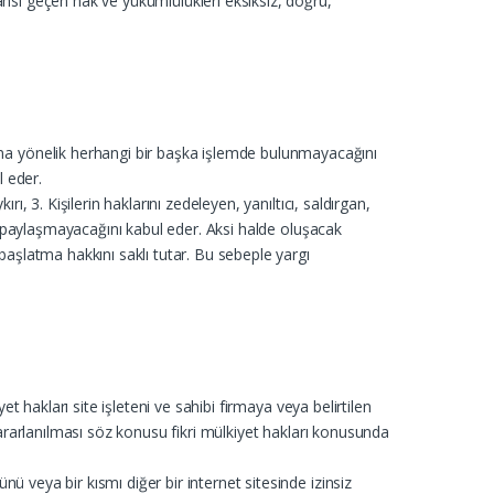
bahsi geçen hak ve yükümlülükleri eksiksiz, doğru,
na yönelik herhangi bir başka işlemde bulunmayacağını
l eder.
ı, 3. Kişilerin haklarını zedeleyen, yanıltıcı, saldırgan,
ni, paylaşmayacağını kabul eder. Aksi halde oluşacak
 başlatma hakkını saklı tutar. Bu sebeple yargı
et hakları site işleteni ve sahibi firmaya veya belirtilen
 yararlanılması söz konusu fikri mülkiyet hakları konusunda
ü veya bir kısmı diğer bir internet sitesinde izinsiz