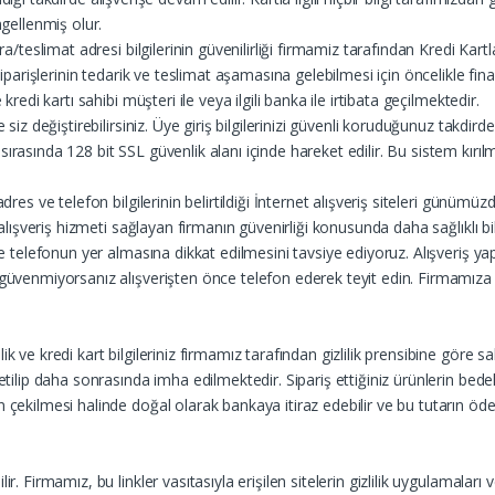
ngellenmiş olur.
ra/teslimat adresi bilgilerinin güvenilirliği firmamiz tarafından Kredi Kart
 siparişlerinin tedarik ve teslimat aşamasına gelebilmesi için öncelikle fi
kredi kartı sahibi müşteri ile veya ilgili banka ile irtibata geçilmektedir.
siz değiştirebilirsiniz. Üye giriş bilgilerinizi güvenli koruduğunuz takdirde 
sırasında 128 bit SSL güvenlik alanı içinde hareket edilir. Bu sistem kır
dres ve telefon bilgilerinin belirtildiği İnternet alışveriş siteleri günüm
 alışveriş hizmeti sağlayan firmanın güvenirliği konusunda daha sağlıklı bilg
 ve telefonun yer almasına dikkat edilmesini tavsiye ediyoruz. Alışveriş y
 güvenmiyorsanız alışverişten önce telefon ederek teyit edin. Firmamıza 
 ve kredi kart bilgileriniz firmamız tarafından gizlilik prensibine göre sa
etilip daha sonrasında imha edilmektedir. Sipariş ettiğiniz ürünlerin bede
 çekilmesi halinde doğal olarak bankaya itiraz edebilir ve bu tutarın öden
. Firmamız, bu linkler vasıtasıyla erişilen sitelerin gizlilik uygulamaları 