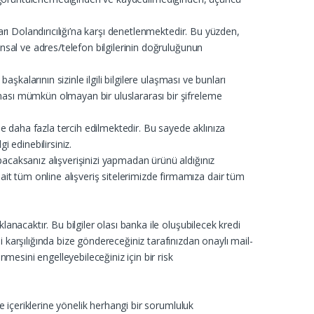
ları Dolandırıcılığı’na karşı denetlenmektedir. Bu yüzden,
nansal ve adres/telefon bilgilerinin doğruluğunun
başkalarının sizinle ilgili bilgilere ulaşması ve bunları
ılması mümkün olmayan bir uluslararası bir şifreleme
üzde daha fazla tercih edilmektedir. Bu sayede aklınıza
i edinebilirsiniz.
apacaksanız alışverişinizi yapmadan ürünü aldığınız
ait tüm online alışveriş sitelerimizde firmamıza dair tüm
klanacaktır. Bu bilgiler olası banka ile oluşubilecek kredi
li karşılığında bize göndereceğiniz tarafınızdan onaylı mail-
mesini engelleyebileceğiniz için bir risk
ve içeriklerine yönelik herhangi bir sorumluluk