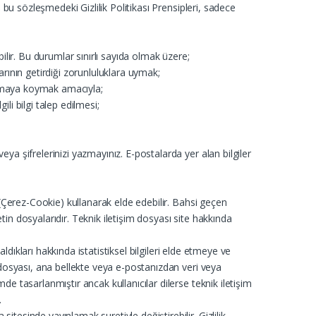
ş bu sözleşmedeki Gizlilik Politikası Prensipleri, sadece
yabilir. Bu durumlar sınırlı sayıda olmak üzere;
rının getirdiği zorunluluklara uymak;
ulamaya koymak amacıyla;
li bilgi talep edilmesi;
eya şifrelerinizi yazmayınız. E-postalarda yer alan bilgiler
ı (Çerez-Cookie) kullanarak elde edebilir. Bahsi geçen
tin dosyalarıdır. Teknik iletişim dosyası site hakkında
aldıkları hakkında istatistiksel bilgileri elde etmeye ve
m dosyası, ana bellekte veya e-postanızdan veri veya
de tasarlanmıştır ancak kullanıcılar dilerse teknik iletişim
.
itesinde yayınlamak suretiyle değiştirebilir. Gizlilik