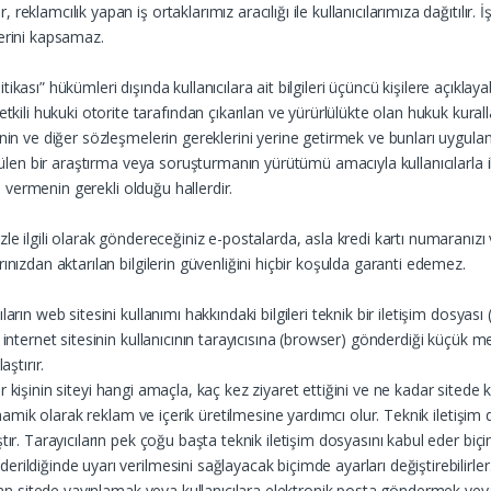
klamcılık yapan iş ortaklarımız aracılığı ile kullanıcılarımıza dağıtılır. İ
lerini kapsamaz.
litikası” hükümleri dışında kullanıcılara ait bilgileri üçüncü kişilere açıkla
i hukuki otorite tarafından çıkarılan ve yürürlülükte olan hukuk kuralla
”‘nin ve diğer sözleşmelerin gereklerini yerine getirmek ve bunları uyg
tülen bir araştırma veya soruşturmanın yürütümü amacıyla kullanıcılarla ilgi
gi vermenin gerekli olduğu hallerdir.
e ilgili olarak göndereceğiniz e-postalarda, asla kredi kartı numaranızı v
ınızdan aktarılan bilgilerin güvenliğini hiçbir koşulda garanti edemez.
arın web sitesini kullanımı hakkındaki bilgileri teknik bir iletişim dosyas
 internet sitesinin kullanıcının tarayıcısına (browser) gönderdiği küçük me
ştırır.
bir kişinin siteyi hangi amaçla, kaç kez ziyaret ettiğini ve ne kadar sitede k
dinamik olarak reklam ve içerik üretilmesine yardımcı olur. Teknik iletişi
ır. Tarayıcıların pek çoğu başta teknik iletişim dosyasını kabul eder biçim
ildiğinde uyarı verilmesini sağlayacak biçimde ayarları değiştirebilirler
man sitede yayınlamak veya kullanıcılara elektronik posta göndermek veya s