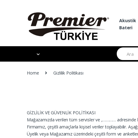
Skip
Skip
to
to
navigation
content
Akustik
Bateri
Search
for:
Home
Gizlilik Politikası
GİZLİLİK VE GÜVENLİK POLİTİKASI
Mağazamızda verilen tüm servisler ve ,………… adresinde kay
Firmamız, çeşitli amaçlarla kişisel veriler toplayabilir. Aşağ
Üyelik veya Mağazamız üzerindeki çeşitli form ve anketlerin d