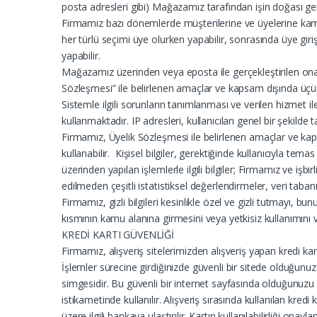
posta adresleri gibi) Mağazamız tarafından işin doğası ge
Firmamız bazı dönemlerde müşterilerine ve üyelerine kampan
her türlü seçimi üye olurken yapabilir, sonrasında üye giriş
yapabilir.
Mağazamız üzerinden veya eposta ile gerçekleştirilen onay 
Sözleşmesi” ile belirlenen amaçlar ve kapsam dışında üçün
Sistemle ilgili sorunların tanımlanması ve verilen hizmet i
kullanmaktadır. IP adresleri, kullanıcıları genel bir şekil
Firmamız, Üyelik Sözleşmesi ile belirlenen amaçlar ve kaps
kullanabilir. Kişisel bilgiler, gerektiğinde kullanıcıyla tem
üzerinden yapılan işlemlerle ilgili bilgiler; Firmamız ve işb
edilmeden çeşitli istatistiksel değerlendirmeler, veri taban
Firmamız, gizli bilgileri kesinlikle özel ve gizli tutmayı, 
kısmının kamu alanına girmesini veya yetkisiz kullanımını 
KREDİ KARTI GÜVENLİĞİ
Firmamız, alışveriş sitelerimizden alışveriş yapan kredi kar
İşlemler sürecine girdiğinizde güvenli bir sitede olduğunuzu
simgesidir. Bu güvenli bir internet sayfasında olduğunuzu gö
istikametinde kullanılır. Alışveriş sırasında kullanılan kredi
üzere ilgili bankaya ulaştırılır. Kartın kullanılabilirliği o