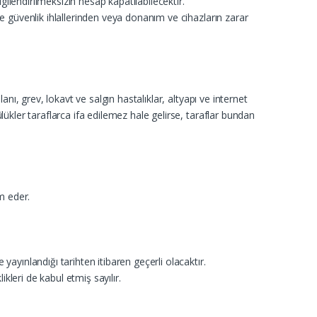
lgilendirilmeksizin hesap kapatılabilecektir.
ve güvenlik ihlallerinden veya donanım ve cihazların zarar
anı, grev, lokavt ve salgın hastalıklar, altyapı ve internet
lükler taraflarca ifa edilemez hale gelirse, taraflar bundan
m eder.
yayınlandığı tarihten itibaren geçerli olacaktır.
leri de kabul etmiş sayılır.