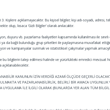
ileri 3. Kişilere açıklamayacaktır. Bu kişisel bilgiler; kişi adı-soyadı, adres
kte olup, kısaca ‘Gizli Bilgiler’ olarak anılacaktır.
n, duyuru vb. pazarlama faaliyetleri kapsamında kullanılması ile sınırlı o
eri ya da bağlı bulunduğu grup şirketleri ile paylaşmasına muvafakat ettiği
syon ve kampanyalar sunmak ve istatistiksel çalışmalar yapmak amacıyla 
nde bu bilgilerin talep edilmesi halinde ve yürürlükteki emredici mevzu
açıklanabilecektir.
LANABİLİR KANUNUN İZİN VERDİĞİ AZAMİ ÖLÇÜDE GEÇERLİ OLACA
ULMAKTA VE PAZARLANABİLİRLİK, BELİRLİ BİR AMACA UYGUNLUK
 UYGULAMA İLE İLGİLİ OLARAK (BUNLARDA YER ALAN TÜM BİLGİLER