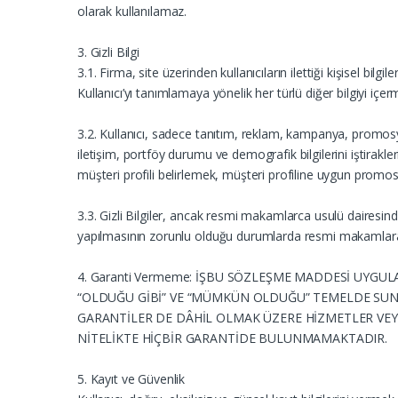
olarak kullanılamaz.
3. Gizli Bilgi
3.1. Firma, site üzerinden kullanıcıların ilettiği kişisel bilg
Kullanıcı’yı tanımlamaya yönelik her türlü diğer bilgiyi içerme
3.2. Kullanıcı, sadece tanıtım, reklam, kampanya, promosyo
iletişim, portföy durumu ve demografik bilgilerini iştirakl
müşteri profili belirlemek, müşteri profiline uygun promo
3.3. Gizli Bilgiler, ancak resmi makamlarca usulü dairesi
yapılmasının zorunlu olduğu durumlarda resmi makamlara 
4. Garanti Vermeme: İŞBU SÖZLEŞME MADDESİ UYGU
“OLDUĞU GİBİ” VE “MÜMKÜN OLDUĞU” TEMELDE SUN
GARANTİLER DE DÂHİL OLMAK ÜZERE HİZMETLER VEYA
NİTELİKTE HİÇBİR GARANTİDE BULUNMAMAKTADIR.
5. Kayıt ve Güvenlik