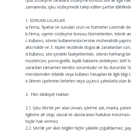
İşbu sözleşme taraflara sözleşme konusu site ile ilgili ha
zamanında, işbu sözleşmede talep edilen şartlar dâhilinde 
1. SORUMLULUKLAR
a.Firma, fiyatlar ve sunulan ürün ve hizmetler üzerinde de
b.Firma, üyenin sözleşme konusu hizmetlerden, teknik arıza
c.Kullanıcı, sitenin kullanımında tersine mühendislik y
aksi halde ve 3. Kişiler nezdinde doğacak zararlardan sor
d.Kullanıcı, site içindeki faaliyetlerinde, sitenin herhangi 
müstehcen, pornografik, kişilik haklarını zedeleyen, telif h
zarardan tamamen kendisi sorumludur ve bu durumda ‘Site’ ye
mercilerinden etkinlik veya kullanıcı hesapları ile ilgili bilgi
e.Sitenin üyelerinin birbirleri veya üçüncü şahıslarla olan i
2. Fikri Mülkiyet Hakları
2.1. İşbu Site’de yer alan ünvan, işletme adı, marka, patent,
ilgilisine ait olup, ulusal ve uluslararası hukukun korumas
hiçbir hak vermez.
2.2. Site’de yer alan bilgiler hiçbir şekilde çoğaltılamaz,