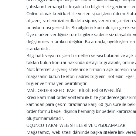
şahısların herhangi bir koşulda bu bilgileri ele geçirmesi e
Online olarak kredi kartı ile verilen siparişlerin ödeme/fatu
alışveriş sitelerimizden ilk defa sipariş veren müşterilerin
onaylanması gereklidir. Bu bilgilerin kontrolü için gerekirse 
Üye olurken verdiğiniz tüm bilgilere sadece siz ulaşabilir ve 
değiştirmesi mümkün değildir. Bu amaçla, üyelik işlemleri 
standardıdır.
Bilgi hattı veya müşteri hizmetleri servisi bulunan ve açık a
takılan bütün konular hakkında detaylı bilgi alabilir, online
Not: İnternet alışveriş sitelerinde firmanın açık adresinin
mağazanın bütün telefon / adres bilgilerini not edin. Eğer
bilgiler ve firma yeri belirtilmiştir.
MAİL ORDER KREDİ KART BİLGİLERİ GÜVENLİĞİ
Kredi kartı mail-order yöntemi ile bize göndereceğiniz kimlik
kartından para çekim itirazlarına karşı 60 gün süre ile bekl
order formu bedeli dışında herhangi bir bedelin kartınızdan
oluşturmamaktadır.
ÜÇÜNCÜ TARAF WEB SİTELERİ VE UYGULAMALAR
Mağazamız, web sitesi dâhilinde başka sitelere link verebilir