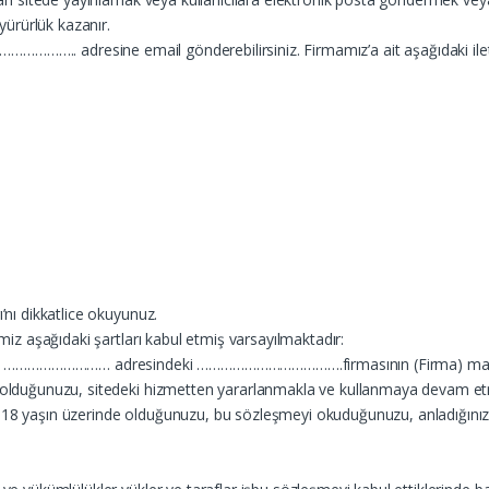
 yürürlük kazanır.
 için ……………….. adresine email gönderebilirsiniz. Firmamız’a ait aşağıdaki ilet
’nı dikkatlice okuyunuz.
imiz aşağıdaki şartları kabul etmiş varsayılmaktadır:
te’) ……………………… adresindeki ……………………………….firmasının (Firma) malıdır ve o
abi olduğunuzu, sitedeki hizmetten yararlanmakla ve kullanmaya devam 
e 18 yaşın üzerinde olduğunuzu, bu sözleşmeyi okuduğunuzu, anladığınız