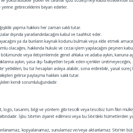
k ve yükümlülükler yükler ve taraflar işbu sözleşmeyi kabul ettiklerinde 
yerine getireceklerini beyan ederler.
ğişiklik yapma hakkını her zaman saklı tutar.
lar dışında yararlandırılacağını kabul ve taahhüt eder.
apmayacağını ya da bunların kaynak kodunu bulmak veya elde etmek amacı
umlu olacağını, hakkında hukuki ve cezai işlem yapılacağını peşinen kabu
bir bölümünde veya iletişimlerinde genel ahlaka ve adaba aykırı, kanuna aykır
aklarına aykırı, yasa dışı faaliyetleri teşvik eden içerikler üretmeyeceği
tkilileri, bu tür hesapları askıya alabilir, sona erdirebilir, yasal süreç
 talepleri gelirse paylaşma hakkını saklı tutar.
lişkileri kendi sorumluluğundadır.
 logo, tasarım, bilgi ve yöntem gibi tescilli veya tescilsiz tüm fikri mülkiy
ı altındadır. İşbu Site’nin ziyaret edilmesi veya bu Site’deki hizmetlerden
 yayınlanamaz, kopyalanamaz, sunulamaz ve/veya aktarılamaz. Site’nin bütün