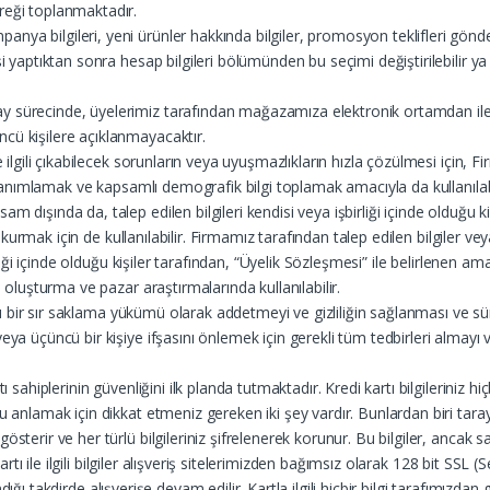
reği toplanmaktadır.
ya bilgileri, yeni ürünler hakkında bilgiler, promosyon teklifleri gönder
i yaptıktan sonra hesap bilgileri bölümünden bu seçimi değiştirilebilir ya d
sürecinde, üyelerimiz tarafından mağazamıza elektronik ortamdan iletilen 
cü kişilere açıklanmayacaktır.
le ilgili çıkabilecek sorunların veya uyuşmazlıkların hızla çözülmesi için,
de tanımlamak ve kapsamlı demografik bilgi toplamak amacıyla da kullanılabi
am dışında da, talep edilen bilgileri kendisi veya işbirliği içinde oldu
as kurmak için de kullanılabilir. Firmamız tarafından talep edilen bilgiler
irliği içinde olduğu kişiler tarafından, “Üyelik Sözleşmesi” ile belirlenen a
ı oluşturma ve pazar araştırmalarında kullanılabilir.
bunu bir sır saklama yükümü olarak addetmeyi ve gizliliğin sağlanması ve s
veya üçüncü bir kişiye ifşasını önlemek için gerekli tüm tedbirleri almay
tı sahiplerinin güvenliğini ilk planda tutmaktadır. Kredi kartı bilgileriniz
 anlamak için dikkat etmeniz gereken iki şey vardır. Bunlardan biri tarayıc
sterir ve her türlü bilgileriniz şifrelenerek korunur. Bu bilgiler, ancak sa
 kartı ile ilgili bilgiler alışveriş sitelerimizden bağımsız olarak 128 bit S
naylandığı takdirde alışverişe devam edilir. Kartla ilgili hiçbir bilgi taraf