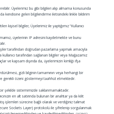
ebilir. Üyelerimiz bu gibi bilgileri alıp almama konusunda
a kendisine gelen bilgilendirme iletisindeki linkle bildirim
kişisel bilgiler, Üyelerimiz ile yaptığımız “Kullanıcı
 Firmamız, üyelerinin IP adresini kaydetmekte ve bunu
lir.
ğu kişiler tarafından doğrudan pazarlama yapmak amacıyla
 veya kullanıcı tarafından sağlanan bilgiler veya Mağazamız
maçlar ve kapsam dışında da, üyelerimizin kimliği ifşa
ürdürülmesi, gizli bilginin tamamının veya herhangi bir
ı ve gerekli özeni göstermeyi taahhüt etmektedir.
 hiçbir şekilde sistemimizde saklanmamaktadır.
ınızın en alt satırında bulunan bir anahtar ya da kilit
tış işlemleri sürecine bağlı olarak ve verdiğiniz talimat
SL (Secure Sockets Layer) protokolü ile şifrelenip sorgulanmak
ımızdan görüntülenemediğinden ve kaydedilmediğinden, üçüncü