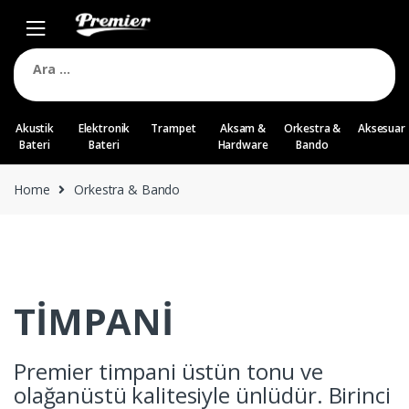
Skip
Skip
to
to
navigation
content
Arama:
Akustik
Elektronik
Trampet
Aksam &
Orkestra &
Aksesuar
Bateri
Bateri
Hardware
Bando
Home
Orkestra & Bando
TİMPANİ
Premier timpani üstün tonu ve
olağanüstü kalitesiyle ünlüdür. Birinci